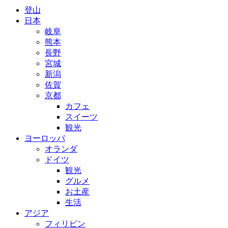
登山
日本
岐阜
熊本
長野
宮城
新潟
佐賀
京都
カフェ
スイーツ
観光
ヨーロッパ
オランダ
ドイツ
観光
グルメ
お土産
生活
アジア
フィリピン