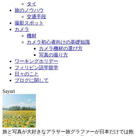
タイ
旅のノウハウ
交通手段
撮影スポット
カメラ
機材
カメラ初心者向けの基礎知識
カメラ機材の選び方
写真の撮り方
ワーキングホリデー
フィリピン語学留学
日々のこと
ブログに関して
Sayuri
旅と写真が大好きなアラサー旅グラファーが日本だけでは飽