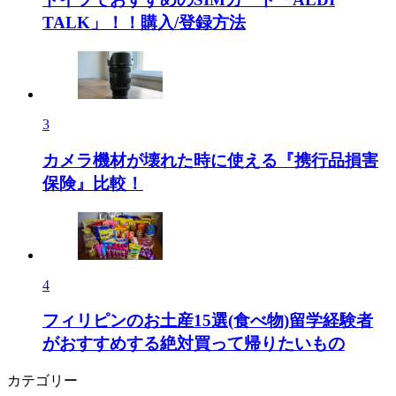
TALK」！！購入/登録方法
3
カメラ機材が壊れた時に使える『携行品損害
保険』比較！
4
フィリピンのお土産15選(食べ物)留学経験者
がおすすめする絶対買って帰りたいもの
カテゴリー