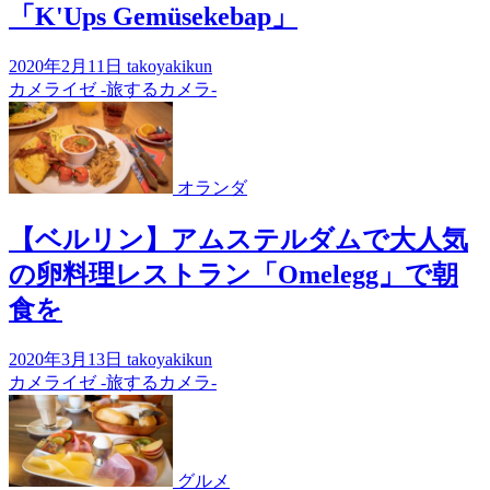
「K'Ups Gemüsekebap」
2020年2月11日
takoyakikun
カメライゼ -旅するカメラ-
オランダ
【ベルリン】アムステルダムで大人気
の卵料理レストラン「Omelegg」で朝
食を
2020年3月13日
takoyakikun
カメライゼ -旅するカメラ-
グルメ