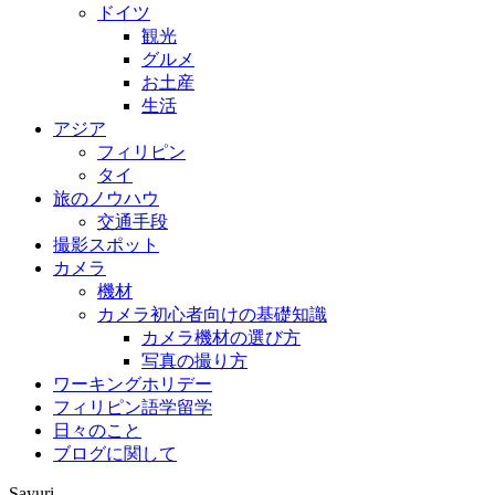
ドイツ
観光
グルメ
お土産
生活
アジア
フィリピン
タイ
旅のノウハウ
交通手段
撮影スポット
カメラ
機材
カメラ初心者向けの基礎知識
カメラ機材の選び方
写真の撮り方
ワーキングホリデー
フィリピン語学留学
日々のこと
ブログに関して
Sayuri