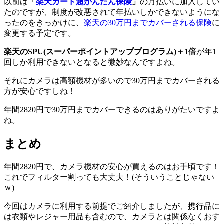
以前は「
楽天カード超かんたん保険
」
の月払いに加入してい
たのですが、制度が改悪されて年払いしかできないようにな
ったのをきっかけに、
楽天の30万円までカバーされる保険
に
変更する予定です。
楽天のSPU(スーパーポイントアッププログラム)＋1倍
が年1
回しか利用できないとなると微妙なんですよね。
それにカメラは高額機材が多いので30万円までカバーされる
方が安心ですしね！
年間2820円で30万円までカバーできるのはありがたいですよ
ね。
まとめ
年間2820円で、カメラ機材の安心が買えるのはお手頃です！
これでフィルター割っても大丈夫！(そういうことじゃない
ｗ)
今回はカメラに利用する前提でご紹介しましたが、携行品に
は衣類やレジャー用品も含むので、カメラとは関係なくおす