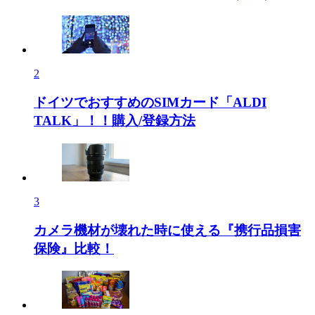
2
ドイツでおすすめのSIMカード「ALDI
TALK」！！購入/登録方法
3
カメラ機材が壊れた時に使える『携行品損害
保険』比較！