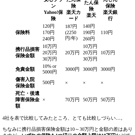
たん保
ン
険
保険
険
Yahoo!保
楽天カ
楽天銀
楽天
険
ード
行
120円
140円
187円
保険料
170円
(2250
190円
110円
円/年)
240円
260円
10万円
10万円
携行品損害
20万円
20万円
20万円
10万円
保険金額
30万円
30万円
10% or
免責金額
3000円
3000円
3000円
5000円
傷害入院
500円
×
×
×
保険金額
死亡・後遺
障害保険金
×
70万円
50万円
50万円
額
4社を表で比較してみたところ、とても比較しづらい…。
ちなみに携行品損害保険金額は10～30万円と金額の差はあり