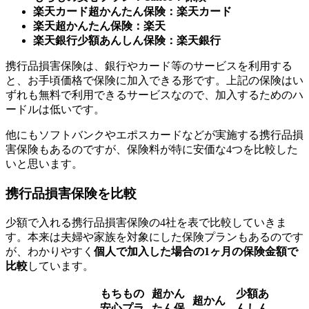
楽天カード超かんたん保険：楽天カード
楽天超かんたん保険：楽天
楽天銀行少額あんしん保険：楽天銀行
携行品損害保険は、銀行やカード等のサービスを利用する
と、お手頃価格で保険に加入できる形です。上記の保険はい
ずれも無料で利用できるサービスなので、加入するためのハ
ードルは低いです。
他にもソフトバンクやエポスカードなどが実施する携行品損
害保険もあるのですが、保険料が特に安価な4つを比較した
いと思います。
携行品損害保険を比較
少額で入れる携行品損害保険の4社を表で比較していきま
す。本来は夫婦や家族を対象にした保険プランもあるのです
が、わかりやすく
個人で加入した場合の1ヶ月の保険金額で
比較
しています。
もちもの
超かん
少額あ
超かん
安心プラ
たん保
んしん