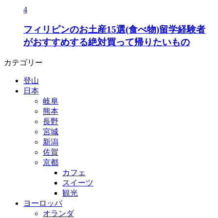
4
フィリピンのお土産15選(食べ物)留学経験者
がおすすめする絶対買って帰りたいもの
カテゴリー
登山
日本
岐阜
熊本
長野
宮城
新潟
佐賀
京都
カフェ
スイーツ
観光
ヨーロッパ
オランダ