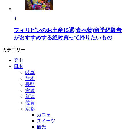
4
フィリピンのお土産15選(食べ物)留学経験者
がおすすめする絶対買って帰りたいもの
カテゴリー
登山
日本
岐阜
熊本
長野
宮城
新潟
佐賀
京都
カフェ
スイーツ
観光