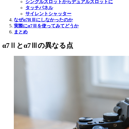
シングルスロットからデュアルスロットに
タッチパネル
サイレントシャッター
なぜα7RⅢにしなかったのか
実際にα7Ⅲを使ってみてどうか
まとめ
α7Ⅱとα7Ⅲの異なる点