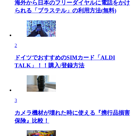
海外から日本のフリーダイヤルに電話をかけ
られる「ブラステル」の利用方法(無料)
2
ドイツでおすすめのSIMカード「ALDI
TALK」！！購入/登録方法
3
カメラ機材が壊れた時に使える『携行品損害
保険』比較！