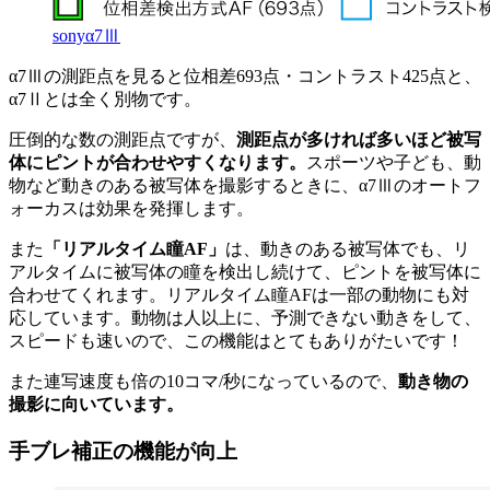
sonyα7Ⅲ
α7Ⅲの測距点を見ると位相差693点・コントラスト425点と、
α7Ⅱとは全く別物です。
圧倒的な数の測距点ですが、
測距点が多ければ多いほど被写
体にピントが合わせやすくなります。
スポーツや子ども、動
物など動きのある被写体を撮影するときに、α7Ⅲのオートフ
ォーカスは効果を発揮します。
また
「リアルタイム瞳AF」
は、動きのある被写体でも、リ
アルタイムに被写体の瞳を検出し続けて、ピントを被写体に
合わせてくれます。リアルタイム瞳AFは一部の動物にも対
応しています。動物は人以上に、予測できない動きをして、
スピードも速いので、この機能はとてもありがたいです！
また連写速度も倍の10コマ/秒になっているので、
動き物の
撮影に向いています。
手ブレ補正の機能が向上