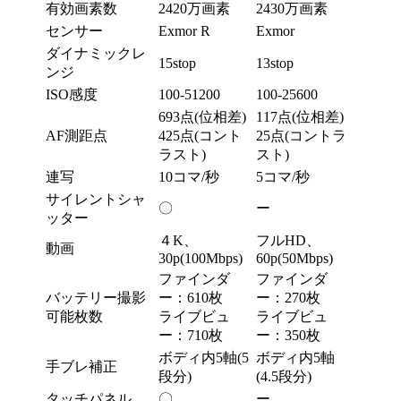
有効画素数
2420万画素
2430万画素
センサー
Exmor R
Exmor
ダイナミックレ
15stop
13stop
ンジ
ISO感度
100-
51200
100-25600
693点(位相差)
117点(位相差)
AF測距点
425点(コント
25点(コントラ
ラスト)
スト)
連写
10コマ/秒
5コマ/秒
サイレントシャ
〇
ー
ッター
４K、
フルHD、
動画
30p(100Mbps)
60p(50Mbps)
ファインダ
ファインダ
バッテリー撮影
ー：610枚
ー：270枚
可能枚数
ライブビュ
ライブビュ
ー：710枚
ー：350枚
ボディ内5軸(5
ボディ内5軸
手ブレ補正
段分)
(4.5段分)
タッチパネル
〇
ー