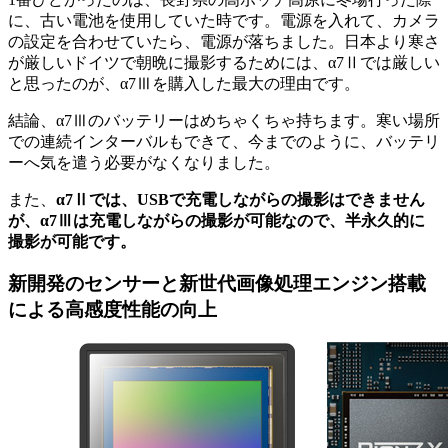
に、古い電池を使用していた時です。電源を入れて、カメラ
の設定を合わせていたら、電源が落ちました。日本より寒さ
が厳しいドイツで朝晩に撮影するためには、α7Ⅱでは厳しい
と思ったのが、α7Ⅲを購入した最大の理由です。
結論、α7Ⅲのバッテリーはめちゃくちゃ持ちます。寒い場所
での連続インターバルもできて、今までのように、バッテリ
ーへ気を遣う必要がなくなりました。
また、
α7Ⅱでは、USBで充電しながらの撮影はできません
が、α7Ⅲは充電しながらの撮影が可能なので、半永久的に
撮影が可能です。
新開発のセンサーと新世代画像処理エンジン搭載
による高感度性能の向上