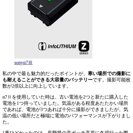
sonyα7Ⅲ
私の中で最も魅力的だったポイントが、
寒い場所での撮影に
も耐えることができる大容量のバッテリー
です。撮影可能枚
数が2倍以上に向上しています。
α7Ⅱを使用していた時は、古い電池を2つと新たに購入した
電池を1つ持っていました。気温がある程度あたたかい場所
であれば、電池が3つあれば十分に撮影ができましたが、気
温の低い場所だと極端に電池のパフォーマンスが下がりまし
た。
1番ひどかったのは、長野県の高ボッチ高原に冬場行った際