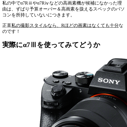
私の中でα7Rⅲやα7Rⅳなどの高画素機が候補になかった理
由は、ずばり予算オーバー＆高画素を扱えるスペックのパソ
コンを所持していないにつきます。
正直
私の撮影スタイルなら、Rほどの画素はなくても十分
な
のです！
実際にα7Ⅲを使ってみてどうか