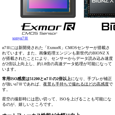
sonyα7Ⅲ
α7Ⅲには新開発された「ExmorR」CMOSセンサーが搭載さ
れています。また、画像処理エンジンも新世代のBIONZ X
が搭載されたことにより、センサーからデータ読み込み速度
が2倍以上向上し、約1.8倍の高速データ処理が可能になって
います。
常用ISO感度は51200とα7Ⅱの2倍以上
になり、手ブレが補正
が強いα7Ⅲであれば、
夜景も手持ちで撮れるほどの高感度
で
す。
星空の撮影時には思い切って、ISOを上げることも可能にな
るのが、嬉しいところです。